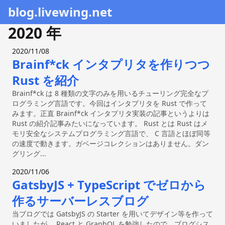
blog.livewing.net
2020
年
2020/11/08
Brainf*ck インタプリタを作りつつ
Rust を紹介
Brainf*ck は 8 種類の文字のみを用いるチューリング完全なプ
ログラミング言語です。今回はインタプリタを Rust で作って
みます。正直 Brainf*ck インタプリタ実装の記事というよりは
Rust の紹介記事みたいになっています。 Rust とは Rust はメ
モリ安全なシステムプログラミング言語で、 C 言語とほぼ同等
の速度で動きます。ガベージコレクションはありません。ダン
グリング...
2020/11/06
GatsbyJS + TypeScript でゼロから
作るサーバーレスブログ
当ブログでは GatsbyJS の Starter を用いてデザイン等を作って
いましたが、 React と GraphQL を勉強したので、ブログシス