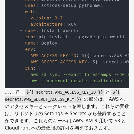
uses
:
 actions/setup
-
with
:
version
:
3.7
architecture
:
-
name
:
run
:
 pip install 
-
-
-
name
:
env
:
AWS_ACCESS_KEY_ID
:
 $
{
{
 secrets.AWS_ACC
AWS_SECRET_ACCESS_KEY
:
 $
{
{
 secrets.AWS
run
:
|
        aws cloudfront create-invalidation --d
ここで、
と
${{ secrets.AWS_ACCESS_KEY_ID }}
${{
の部分は、 AWS へ
secrets.AWS_SECRET_ACCESS_KEY }}
のアクセスキーとシークレットを表します。これらの変数
は、リポジトリの Settings → Secrets から登録すること
ができます。これらのキーへは AWS IAM を用いて S3 と
CloudFront への最低限の許可を与えておきます。