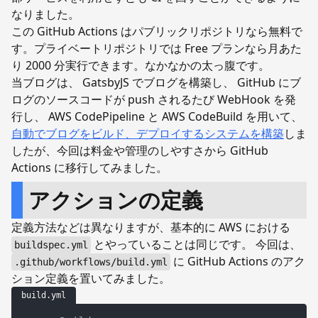
なりました。
この GitHub Actions はパブリックリポジトリなら無料で
す。プライベートリポジトリでは Free プランなら月あた
り 2000 分実行できます。なかなかの太っ腹です。
当ブログは、 GatsbyJS でブログを構築し、 GitHub にブ
ログのソースコードが push されるたび WebHook を発
行し、 AWS CodePipeline と AWS CodeBuild を用いて、
自動でブログをビルド、デプロイするシステムを構築
しま
したが、今回は料金や管理のしやすさから GitHub
Actions に移行してみました。
アクションの定義
定義方法などは異なりますが、基本的に AWS における
とやっていることは同じです。 今回は、
buildspec.yml
に GitHub Actions のアク
.github/workflows/build.yml
ション定義を置いてみました。
build.yml