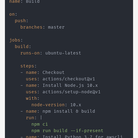
name
:
on
:
push
:
branches
:
jobs
:
build
:
runs-on
:
 ubuntu
-
steps
:
-
name
:
uses
:
-
name
:
uses
:
 actions/setup
-
with
:
node-version
:
-
name
:
run
:
|
        npm run build --if-present
-
name
: