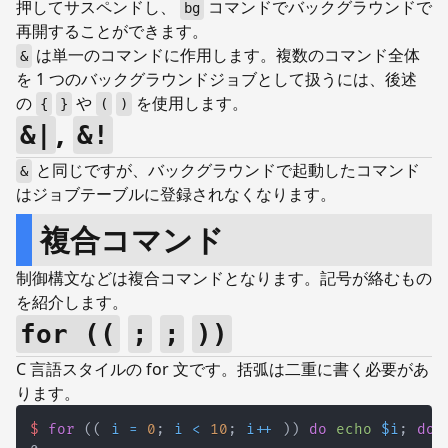
押してサスペンドし、
コマンドでバックグラウンドで
bg
再開することができます。
は単一のコマンドに作用します。複数のコマンド全体
&
を 1 つのバックグラウンドジョブとして扱うには、後述
の
や
を使用します。
{
}
(
)
,
&|
&!
と同じですが、バックグラウンドで起動したコマンド
&
はジョブテーブルに登録されなくなります。
複合コマンド
制御構文などは複合コマンドとなります。記号が絡むもの
を紹介します。
for ((
;
;
))
C 言語スタイルの for 文です。括弧は二重に書く必要があ
ります。
$
for
((
 i 
=
0
;
 i 
<
10
;
 i
++
))
do
echo
$i
;
don