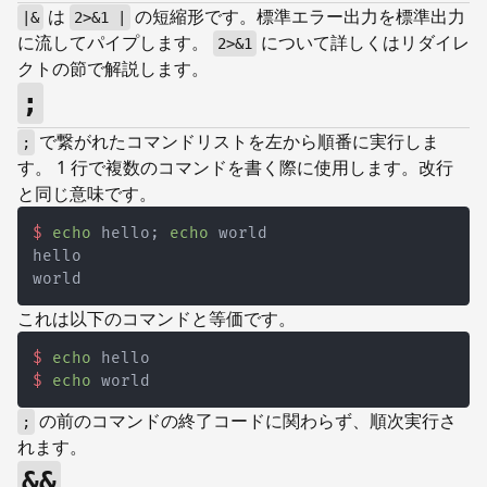
は
の短縮形です。標準エラー出力を標準出力
|&
2>&1 |
に流してパイプします。
について詳しくはリダイレ
2>&1
クトの節で解説します。
;
で繋がれたコマンドリストを左から順番に実行しま
;
す。 1 行で複数のコマンドを書く際に使用します。改行
と同じ意味です。
$
echo
 hello
;
echo
 world
これは以下のコマンドと等価です。
$
echo
 hello
$
echo
 world
の前のコマンドの終了コードに関わらず、順次実行さ
;
れます。
&&