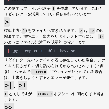
この例ではファイル記述子
を作成しています。これと
3
リダイレクトを活用して TCP 通信を行っています。
>
標準出力 (
) をファイルへ書き込みます。
は
の短
1
>
1>
縮形です。標準エラー出力をリダイレクトするには、
2>
のようにファイル記述子を明示的に指定します。
$
gpg --export 
>
 public-key.asc
リダイレクト先のファイルが既に存在していた場合、ファ
イルの長さが 0 に切り詰められてから出力されます (上書
き) 。 シェルで
オプションが外されている場合
CLOBBER
は、上書きしようとするとエラーが発生します。
,
>|
>!
と同じですが、
オプションに関わらず上書き
>
CLOBBER
します。
>>