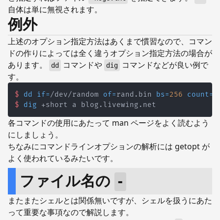
自体は単に無視されます。
例外
上述のオプション指定方法はあくまで慣習なので、コマン
ドの作りによっては全く違うオプション指定方法の場合が
あります。
コマンドや
コマンドなどが良い例で
dd
dig
す。
$
dd
if
=
/dev/random 
of
=
rand.bin 
bs
=
256
count
=
1
$
dig
 +short a blog.livewing.net
各コマンドの使用にあたって man ページをよく読むよう
にしましょう。
ちなみにコマンドラインオプションの解析には getopt が
よく使われているみたいです。
ファイル名の
-
またまたシェルとは関係無いですが、シェルを扱うにあた
って重要な事項なので解説します。