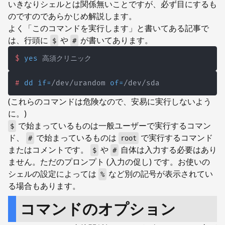
いきなりシェルとは関係無いことですが、必ず目にするも
のですのであらかじめ解説します。
よく「このコマンドを実行します」と書いてある記事で
は、行頭に
や
が書いてあります。
$
#
$
yes
 高須クリニック
#
dd
if
=
/dev/urandom 
of
=
/dev/sda
(これらのコマンドは危険なので、安易に実行しないよう
に。)
で始まっているものは一般ユーザーで実行するコマン
$
ド、
で始まっているものは
で実行するコマンド
#
root
またはコメントです。
や
自体は入力する必要はあり
$
#
ません。ただのプロンプト (入力の促し) です。お使いの
シェルの設定によっては
など別の記号が表示されてい
%
る場合もあります。
コマンドのオプション