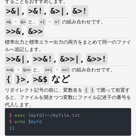
することをおすすめします。
,
,
,
>&|
>&!
&>|
&>!
・
と、
・
の組み合わせです。
>&
&>
>|
>!
,
>>&
&>>
標準出力と標準エラー出力の両方をまとめて同一のファイ
ルへ追記します。
,
,
,
>>&|
>>&!
&>>|
&>>!
・
と、
・
の組み合わせです。
>>&
&>>
>>|
>>!
,
など
{
}>
>&$
リダイレクト記号の前に、変数名を
で囲って前置す
{
}
ると、ファイルを開きつつ変数にファイル記述子の番号を
代入します。
$
exec
{
myfd
}
>
~/myfile.txt
$
echo
$myfd