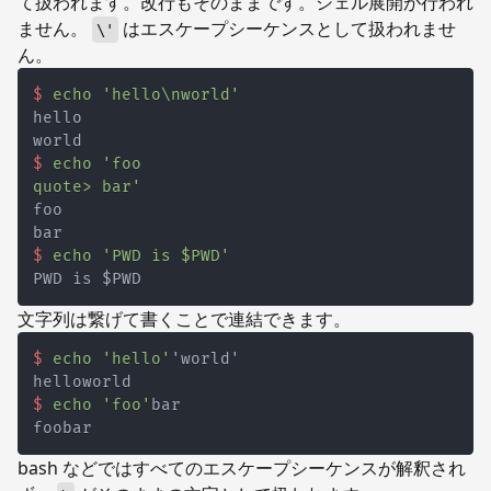
て扱われます。改行もそのままです。シェル展開が行われ
ません。
はエスケープシーケンスとして扱われませ
\'
ん。
$
echo
'hello\nworld'
$
echo
quote> bar'
$
echo
'PWD is $PWD'
文字列は繋げて書くことで連結できます。
$
echo
'hello'
'world'
$
echo
'foo'
bar
bash などではすべてのエスケープシーケンスが解釈され