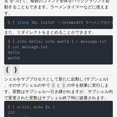
をつけて、複数のコマンド全体をバックグラウンド起
&
動することもできます。ラーメンタイマーなどに使えま
す。
$
{
sleep
 3m
;
 toilet --termwidth ラーメンできたぞ 
また、リダイレクトをまとめることができます。
$
{
echo
 hello
;
echo
 world 
}
>
 message.txt
$
cat
 message.txt
(
)
シェルをサブプロセスとして新たに起動し (サブシェル)
、そのサブシェルの中で
と
の中を順番に実行しま
(
)
す。変数はサブシェルへ引き継がれますが、サブシェル内
で変更された変数はサブシェル終了時に破棄されます。
$
(
a
=
123
;
echo
$a
)