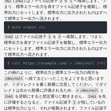
(
) はファイル記述子
を
へ複製します。つ
>&2
1>&2
2
1
まり、標準エラー出力を表すファイル記述子を複製し、標
準出力にセットします。標準出力に出力されたものはすべ
て標準エラー出力へ流されます。
$
echo
 stderr 
>
&2
はファイル記述子
を
へ複製します。つまり、
2>&1
1
2
標準出力を表すファイル記述子を複製し、標準エラー出力
にセットします。標準エラー出力に出力されたものはすべ
て標準出力へ流されます。
$
curl
 https://example.com/ 
>
 /dev/null 
2
>
&1
この例のように、標準出力と標準エラー出力の両方を
へ捨てるといったことをよくすると思います
/dev/null
が、リダイレクトを書く順番に注意してください。リダイ
レクトは左から順番に評価されるため、
と
> /dev/null
を逆順にすると想定通りに動きません。
を先
2>&1
2>&1
に評価するとなると、ファイル記述子
が指しているの
1
は標準出力になり、それが複製されます。ファイル記述子