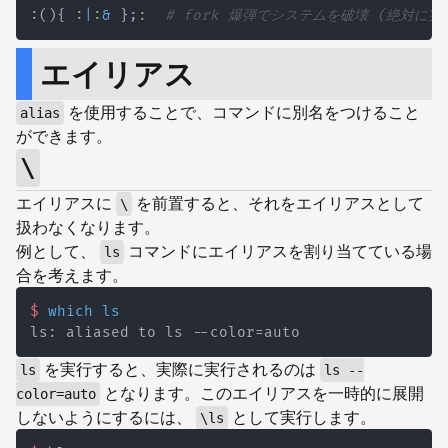
:
(
)
{
:
|
:
&
}
;
:
# fork 爆弾でシステムを破壊 (絶対に
エイリアス
を使用することで、コマンドに別名をつけること
alias
ができます。
\
エイリアスに
を前置すると、それをエイリアスとして
\
扱わなくなります。
例として、
コマンドにエイリアスを割り当てている場
ls
合を考えます。
$
which
ls
を実行すると、実際に実行されるのは
ls
ls --
となります。このエイリアスを一時的に展開
color=auto
しないようにするには、
として実行します。
\ls