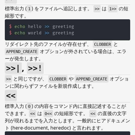
標準出力 (
) をファイルへ追記します。
は
の短
1
>>
1>>
縮形です。
$
echo
 hello 
>>
 greeting
$
echo
 world 
>>
 greeting
リダイレクト先のファイルが存在せず、
と
CLOBBER
オプションが外されている場合は、エラ
APPEND_CREATE
ーが発生します。
,
>>|
>>!
と同じですが、
や
オプショ
>>
CLOBBER
APPEND_CREATE
ンに関わらずファイルを新規作成します。
<<
標準入力 (
) の内容をコマンド内に直接記述することが
0
できます。
は
の短縮形です。
の直後の文字
<<
0<<
<<
列が現れるまでを入力とします。一般的にヒアドキュメン
ト (here-document, heredoc) と言われます。