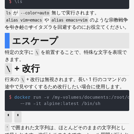
$
\
ls
が
無しで実行されます。
ls
--color=auto
や
のような
宗教戦争
alias vim=emacs
alias emacs=vim
を引き起こす
イタズラを回避するのにお役立てください。
エスケープ
特定の文字に
を前置することで、特殊な文字を表現で
\
きます。
+ 改行
\
行末の
+ 改行は無視されます。長い 1 行のコマンドの
\
途中で見やすくするため改行したい場合に使用します。
$
docker
 run -v /my-volumes/documents:/root/do
    --rm -it alpine:latest /bin/sh
'
'
で囲まれた文字列は、ほとんどそのままの文字列とし
'