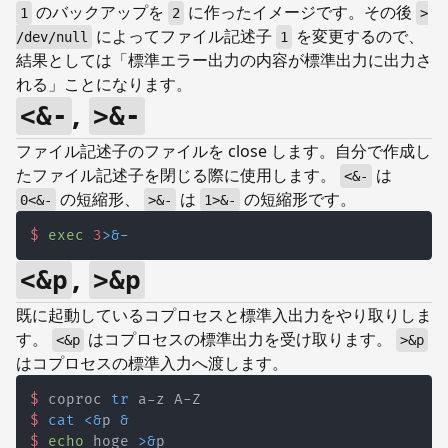
のバックアップを
に作ったイメージです。その後
1
2
>
によってファイル記述子
を変更するので、
/dev/null
1
結果としては「標準エラー出力の内容が標準出力に出力さ
れる」ことになります。
,
<&-
>&-
ファイル記述子のファイルを close します。自分で作成し
たファイル記述子を閉じる際に使用します。
は
<&-
の短縮形、
は
の短縮形です。
0<&-
>&-
1>&-
$
exec
3
>&
-
,
<&p
>&p
既に起動しているコプロセスと標準入出力をやり取りしま
す。
はコプロセスの標準出力を受け取ります。
<&p
>&p
はコプロセスの標準入力へ渡します。
$
coproc 
tr
 a-z A-Z
$
cat
<&
p 
&
$
echo
 hoge 
>&
p