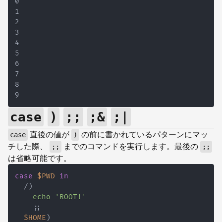
case
)
;;
;&
;|
直後の値が
の前に書かれているパターンにマッ
case
)
チした際、
までのコマンドを実行します。最後の
;;
;;
は省略可能です。
case
$PWD
in
  /
)
echo
'ROOT!'
;
;
$HOME
)