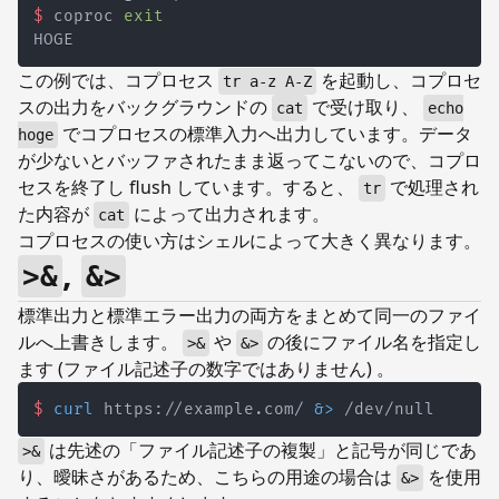
$
coproc 
exit
この例では、コプロセス
を起動し、コプロセ
tr a-z A-Z
スの出力をバックグラウンドの
で受け取り、
cat
echo
でコプロセスの標準入力へ出力しています。データ
hoge
が少ないとバッファされたまま返ってこないので、コプロ
セスを終了し flush しています。すると、
で処理され
tr
た内容が
によって出力されます。
cat
コプロセスの使い方はシェルによって大きく異なります。
,
>&
&>
標準出力と標準エラー出力の両方をまとめて同一のファイ
ルへ上書きします。
や
の後にファイル名を指定し
>&
&>
ます (ファイル記述子の数字ではありません) 。
$
curl
 https://example.com/ 
&>
 /dev/null
は先述の「ファイル記述子の複製」と記号が同じであ
>&
り、曖昧さがあるため、こちらの用途の場合は
を使用
&>