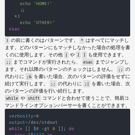
echo
'HOME!'
;
;
  *
)
echo
'OTHER!'
esac
の前に書くのはパターンです。
はすべてにマッチし
)
*
ます。どのパターンにもマッチしなかった場合の処理を書
くのに使用します。その他
や
も使用できます。
|
[
]
までコマンドが実行されたら、
までジャンプし
;;
esac
ます。それ以降のパターンのチェックはしません。
の
;;
代わりに
を書いた場合、次のパターンの評価をせずに
;&
続けて実行します。
の代わりに
を書いた場合、次
;;
;|
のパターンの評価を行い続行します。
や
コマンドと合わせて使うことで、簡易コ
while
shift
マンドラインオプションパーサーを書くことができます。
verbosity
=
0
output
=
while
[
[
$#
 -gt 
0
]
]
;
do