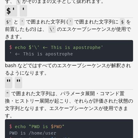
ず、
がそのままの文字として扱われます。
\
$'
'
と
で囲まれた文字列 (
で囲まれた文字列に
を
$'
'
'
$
前置したもの) は、
のエスケープシーケンスが使用で
\'
きます。
$
echo
$'\' <- This is apostrophe'
bash などではすべてのエスケープシーケンスが解釈され
るようになります。
"
"
で囲まれた文字列は、パラメータ展開・コマンド置
"
換・ヒストリー展開が起こり、それらが評価された状態の
文字列となります。エスケープシーケンスが使用できま
す。
$
echo
"PWD is 
$PWD
"