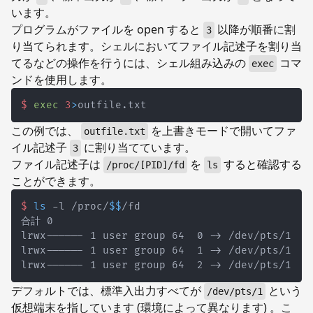
います。
プログラムがファイルを open すると
以降が順番に割
3
り当てられます。シェルにおいてファイル記述子を割り当
てるなどの操作を行うには、シェル組み込みの
コマ
exec
ンドを使用します。
$
exec
3
>
outfile.txt
この例では、
を上書きモードで開いてファ
outfile.txt
イル記述子
に割り当てています。
3
ファイル記述子は
を
すると確認する
/proc/[PID]/fd
ls
ことができます。
$
ls
 -l /proc/
$$
/fd
デフォルトでは、標準入出力すべてが
という
/dev/pts/1
仮想端末を指しています (環境によって異なります) 。こ