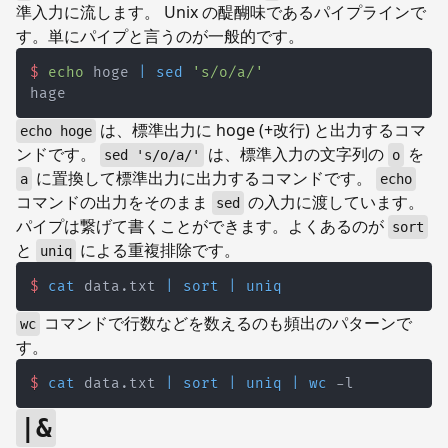
準入力に流します。 Unix の醍醐味であるパイプラインで
す。単にパイプと言うのが一般的です。
$
echo
 hoge 
|
sed
's/o/a/'
は、標準出力に hoge (+改行) と出力するコマ
echo hoge
ンドです。
は、標準入力の文字列の
を
sed 's/o/a/'
o
に置換して標準出力に出力するコマンドです。
a
echo
コマンドの出力をそのまま
の入力に渡しています。
sed
パイプは繋げて書くことができます。よくあるのが
sort
と
による重複排除です。
uniq
$
cat
 data.txt 
|
sort
|
uniq
コマンドで行数などを数えるのも頻出のパターンで
wc
す。
$
cat
 data.txt 
|
sort
|
uniq
|
wc
 -l
|&