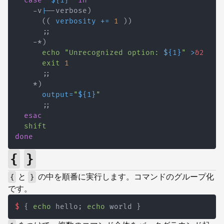
case
"
${1}
"
in
    -v
|
--verbose
)
((
 verbosity 
+=
1
))
;
;
    -*
)
echo
"Unrecognized option: 
${1}
"
>
&2
exit
1
;
;
    *
)
output
=
"
${1}
"
;
;
esac
shift
done
{
}
と
の中を順番に実行します。コマンドのグループ化
{
}
です。
$
{
echo
 hello
;
echo
 world 
}