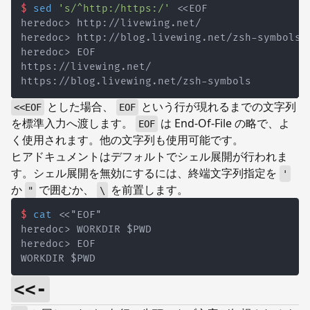
$
sed
's/^http:/https:/'
とした場合、
という行が現れるまでの文字列
<<EOF
EOF
を標準入力へ渡します。
は End-Of-File の略で、よ
EOF
く使用されます。他の文字列も使用可能です。
ヒアドキュメントはデフォルトでシェル展開が行われま
す。シェル展開を無効にするには、終端文字列指定を
'
か
で囲むか、
を前置します。
"
\
$
cat
<<-