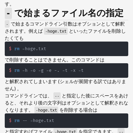
す。
で始まるファイル名の指定
-
で始まるコマンドライン引数はオプションとして解釈
-
されます。例えば
といったファイルを削除し
-hoge.txt
たくても
$
rm
 -hoge.txt
で削除することはできません。このコマンドは
$
rm
 -h -o -g -e -. -t -x -t
と解釈されてしまいます (シェルが展開する訳ではありま
せん) 。
コマンドラインでは、
と指定した後にスペースをあけ
--
ると、それより後の文字列はオプションとして解釈されな
くなります。
を削除する場合は
-hoge.txt
$
rm
 -- -hoge.txt
と指定すればファイル
を指定できます。
-hoge.txt
--