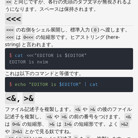
と同じですが、各行の先頭のタブ文字が無視されるよ
<<
うになります。スペースは保持されます。
<<<
の右側をシェル展開し、標準入力 (
) へ渡します。
<<<
0
は
の短縮形です。ヒアストリング (here-
<<<
0<<<
string) と言われます。
$
cat
これは以下のコマンドと等価です。
$
echo
"EDITOR is 
$EDITOR
"
|
cat
,
<&
>&
ファイル記述子を複製します。
や
の後のファイル
<&
>&
記述子を複製し、
や
の前の番号をつけます。
<&
>&
<&
は
の短縮形、
は
の短縮形です。よく
0<&
>&
1>&
>&2
や
とかで見る奴ですね。
2>&1