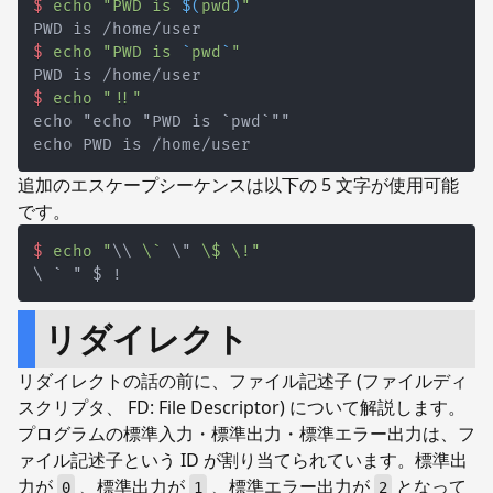
$
echo
"PWD is 
$(
pwd
)
"
$
echo
"PWD is 
`
pwd
`
"
$
echo
"!!"
追加のエスケープシーケンスは以下の 5 文字が使用可能
です。
$
echo
"
\\
 \` 
\"
 \$ \!"
リダイレクト
リダイレクトの話の前に、ファイル記述子 (ファイルディ
スクリプタ、 FD: File Descriptor) について解説します。
プログラムの標準入力・標準出力・標準エラー出力は、フ
ァイル記述子という ID が割り当てられています。標準出
力が
、標準出力が
、標準エラー出力が
となって
0
1
2