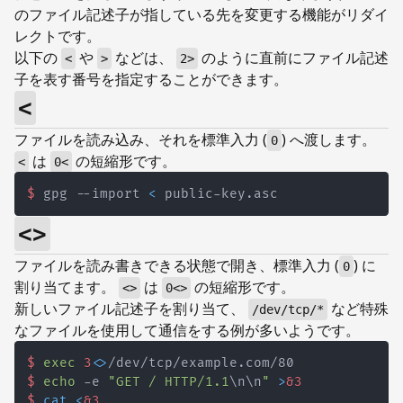
のファイル記述子が指している先を変更する機能がリダイ
レクトです。
以下の
や
などは、
のように直前にファイル記述
<
>
2>
子を表す番号を指定することができます。
<
ファイルを読み込み、それを標準入力 (
) へ渡します。
0
は
の短縮形です。
<
0<
$
gpg --import 
<
 public-key.asc
<>
ファイルを読み書きできる状態で開き、標準入力 (
) に
0
割り当てます。
は
の短縮形です。
<>
0<>
新しいファイル記述子を割り当て、
など特殊
/dev/tcp/*
なファイルを使用して通信をする例が多いようです。
$
exec
3
<>
/dev/tcp/example.com/80
$
echo
 -e 
"GET / HTTP/1.1
\n
\n
"
>
&3
$
cat
<
&3