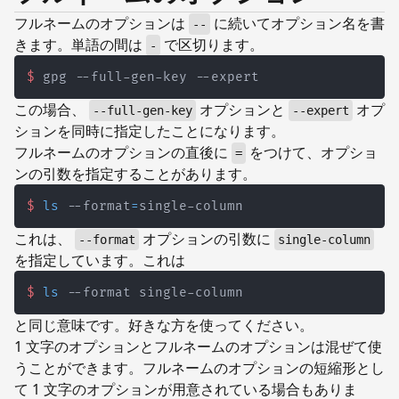
フルネームのオプションは
に続いてオプション名を書
--
きます。単語の間は
で区切ります。
-
$
gpg --full-gen-key --expert
この場合、
オプションと
オプ
--full-gen-key
--expert
ションを同時に指定したことになります。
フルネームのオプションの直後に
をつけて、オプショ
=
ンの引数を指定することがあります。
$
ls
 --format
=
single-column
これは、
オプションの引数に
--format
single-column
を指定しています。これは
$
ls
 --format single-column
と同じ意味です。好きな方を使ってください。
1 文字のオプションとフルネームのオプションは混ぜて使
うことができます。フルネームのオプションの短縮形とし
て 1 文字のオプションが用意されている場合もありま